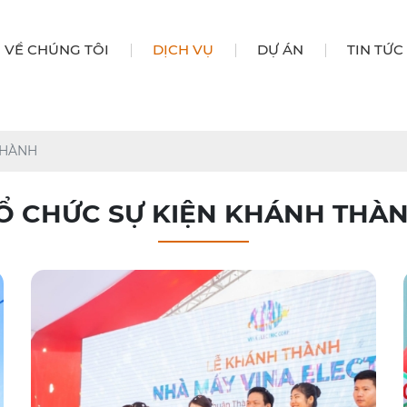
VỀ CHÚNG TÔI
DỊCH VỤ
DỰ ÁN
TIN TỨC
TỔ CHỨC SỰ KIỆN KHAI TRƯƠNG
TỔ CHỨC SỰ KIỆN KHÁNH THÀNH
TỔ CHỨC LỄ KHỞI CÔNG - ĐỘNG THỔ
THÀNH
Ổ CHỨC SỰ KIỆN KHÁNH THÀ