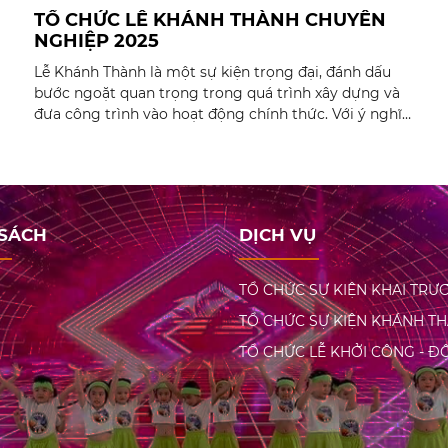
TỔ CHỨC LỄ KHÁNH THÀNH CHUYÊN
NGHIỆP 2025
Lễ Khánh Thành là một sự kiện trọng đại, đánh dấu
bước ngoặt quan trọng trong quá trình xây dựng và
đưa công trình vào hoạt động chính thức. Với ý nghĩa
à
mang lại niềm vui, niềm tự hào và thể hiện lòng biết
ơn tới tất cả những người đã góp công sức xây dựng,
lễ khánh thành không chỉ là một nghi lễ mang tính
truyền thống mà còn là dịp để thể hiện sự chuyên
nghiệp và uy tín của đơn vị tổ chức.
 SÁCH
DỊCH VỤ
TỔ CHỨC SỰ KIỆN KHAI TRƯ
TỔ CHỨC SỰ KIỆN KHÁNH T
TỔ CHỨC LỄ KHỞI CÔNG - 