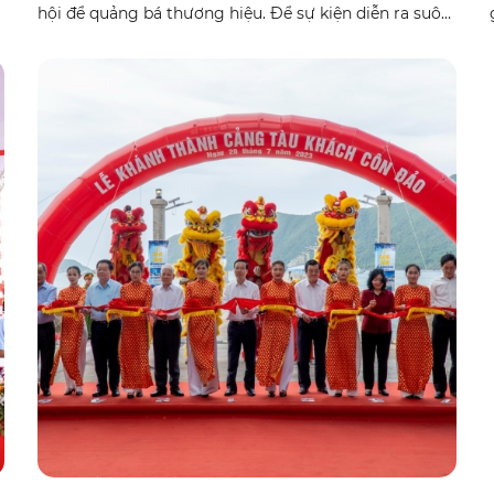
hội để quảng bá thương hiệu. Để sự kiện diễn ra suôn
sẻ, bạn cần một kịch bản lễ khánh thành chuyên
nghiệp, chi tiết và chuẩn SEO. Bài viết này sẽ cung
cấp mẫu kịch bản hoàn chỉnh cùng các bí quyết tối
ưu hóa nội dung giúp thu hút khách hàng tìm kiếm
trên Google.