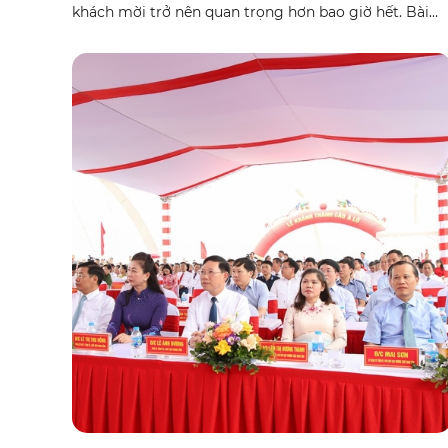
khách mời trở nên quan trọng hơn bao giờ hết. Bài
viết này sẽ cung cấp cho bạn một cẩm nang toàn
diện về "Quy Cách Tổ Chức Lễ Khánh Thành Chuẩn
Chỉnh Mới Nhất 2025", từ khâu chuẩn bị, quy trình
thực hiện, đến những lưu ý quan trọng. Đặc biệt,
chúng tôi sẽ giới thiệu giải pháp đột phá từ HT – đơn
vị chuyên tổ chức sự kiện chuyên nghiệp và cung cấp
dịch vụ cho thuê xe tải LED, giúp sự kiện của bạn trở
nên độc đáo và thu hút hơn bao giờ hết. Hãy cùng
khám phá để biến buổi lễ khánh thành của bạn thành
một sự kiện đáng nhớ và thành công vang dội.