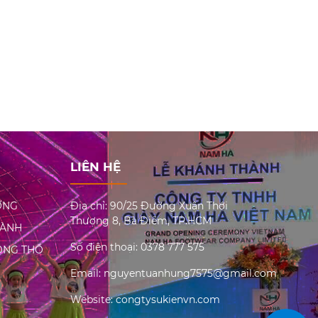
LIÊN HỆ
ƠNG
Địa chỉ: 90/25 Đường Xuân Thới
Thượng 8, Bà Điểm, TP.HCM
HÀNH
Số điện thoại: 0378 777 575
ĐỘNG THỔ
Email: nguyentuanhung7575@gmail.com
Website: congtysukienvn.com