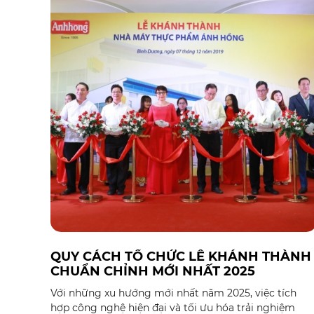
định vị thế và tạo tiền đề cho sự phát triển bền vững
trong tương lai. Với kinh nghiệm dày dặn trong lĩnh
vực tổ chức sự kiện, HT Việt Nam tự hào mang đến
dịch vụ tổ chức khánh thành nhà máy tại TP.HCM
trọn gói, đảm bảo sự kiện diễn ra suôn sẻ, trang trọn
và mang lại giá trị tối ưu.
QUY CÁCH TỔ CHỨC LỄ KHÁNH THÀNH
CHUẨN CHỈNH MỚI NHẤT 2025
Với những xu hướng mới nhất năm 2025, việc tích
hợp công nghệ hiện đại và tối ưu hóa trải nghiệm