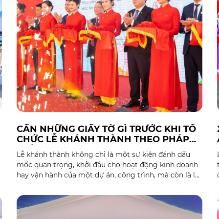
CẦN NHỮNG GIẤY TỜ GÌ TRƯỚC KHI TỔ
CHỨC LỄ KHÁNH THÀNH THEO PHÁP
LUẬT?
Lễ khánh thành không chỉ là một sự kiện đánh dấu
mốc quan trọng, khởi đầu cho hoạt động kinh doanh
hay vận hành của một dự án, công trình, mà còn là lời
khẳng định về sự hợp pháp và chuyên nghiệp của
g
doanh nghiệp. Để buổi lễ diễn ra suôn sẻ, an toàn và
đúng theo quy định pháp luật Việt Nam, việc chuẩn bị
đầy đủ giấy tờ pháp lý là điều kiện tiên quyết, không