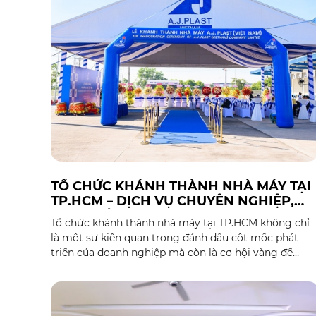
TỔ CHỨC KHÁNH THÀNH NHÀ MÁY TẠI
TP.HCM – DỊCH VỤ CHUYÊN NGHIỆP,
TRỌN GÓI
Tổ chức khánh thành nhà máy tại TP.HCM không chỉ
là một sự kiện quan trọng đánh dấu cột mốc phát
triển của doanh nghiệp mà còn là cơ hội vàng để
quảng bá thương hiệu, xây dựng uy tín và tạo ấn
tượng sâu sắc với đối tác, khách hàng cũng như cộn
đồng. Một buổi lễ khánh thành được chuẩn bị kỹ
lưỡng, chuyên nghiệp sẽ giúp doanh nghiệp khẳng