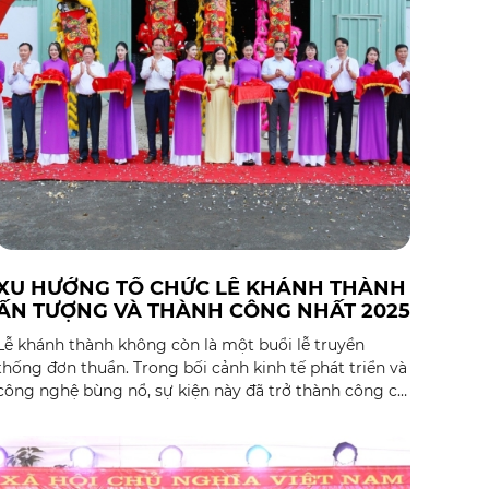
XU HƯỚNG TỔ CHỨC LỄ KHÁNH THÀNH
ẤN TƯỢNG VÀ THÀNH CÔNG NHẤT 2025
Lễ khánh thành không còn là một buổi lễ truyền
thống đơn thuần. Trong bối cảnh kinh tế phát triển và
công nghệ bùng nổ, sự kiện này đã trở thành công cụ
marketing mạnh mẽ, thể hiện tầm vóc và uy tín của
doanh nghiệp. Để tạo dấu ấn khác biệt và đạt được
thành công vang dội, việc nắm bắt và áp dụng các xu
hướng tổ chức sự kiện mới nhất là điều vô cùng cần