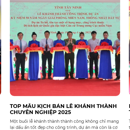
thể bỏ qua. Bài viết này sẽ cung cấp một hướng dẫn
chi tiết về các loại giấy tờ cần thiết, những quy định
pháp luật liên quan và quy trình chuẩn bị hồ sơ một
cách đầy đủ nhất, giúp doanh nghiệp tránh được
g
những rủi ro pháp lý không đáng có.
TOP MẪU KỊCH BẢN LỄ KHÁNH THÀNH
CHUYÊN NGHIỆP 2025
Một buổi lễ khánh thành thành công không chỉ mang
lại dấu ấn tốt đẹp cho công trình, dự án mà còn là cơ