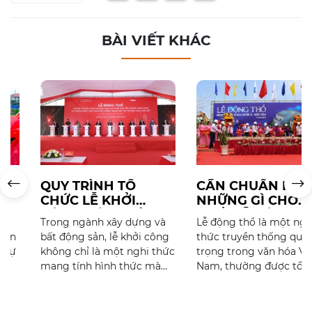
BÀI VIẾT KHÁC
QUY TRÌNH TỔ
CẦN CHUẨN BỊ
CHỨC LỄ KHỞI
NHỮNG GÌ CHO
CÔNG: BÍ QUYẾT
BUỔI LỄ ĐỘNG THỔ
Trong ngành xây dựng và
Lễ động thổ là một nghi
TẠO NÊN SỰ KIỆN
THÀNH CÔNG?
bất động sản, lễ khởi công
thức truyền thống quan
THÀNH CÔNG VÀ
không chỉ là một nghi thức
trọng trong văn hóa Việt
CHUYÊN NGHIỆP
mang tính hình thức mà
Nam, thường được tổ chức
còn là sự kiện trọng đại,
để đánh dấu sự khởi đầu
đánh dấu sự khởi đầu của
của bất kỳ dự án xây dựng
một dự án đầy tiềm năng.
nào, từ những công trình