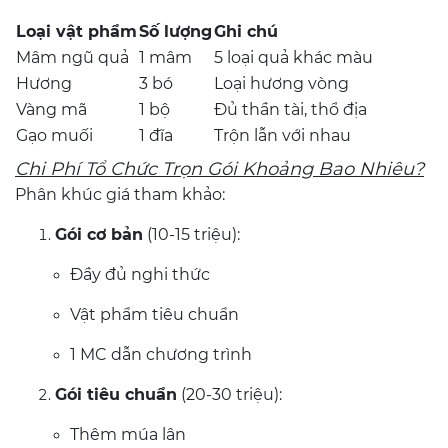
Loại vật phẩm
Số lượng
Ghi chú
Mâm ngũ quả
1 mâm
5 loại quả khác màu
Hương
3 bó
Loại hương vòng
Vàng mã
1 bộ
Đủ thần tài, thổ địa
Gạo muối
1 đĩa
Trộn lẫn với nhau
Chi Phí Tổ Chức Trọn Gói Khoảng Bao Nhiêu?
Phân khúc giá tham khảo:
Gói cơ bản
(10-15 triệu):
Đầy đủ nghi thức
Vật phẩm tiêu chuẩn
1 MC dẫn chương trình
Gói tiêu chuẩn
(20-30 triệu):
Thêm múa lân